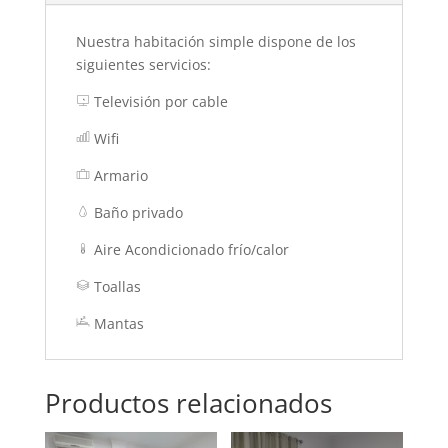
Nuestra habitación simple dispone de los
siguientes servicios:
Televisión por cable
m
o
Wifi
ni
b
to
ar
r
Armario
c
ic
b
h
o
ri
ar
n
Baño privado
ef
t
d
c
ic
ro
a
o
Aire Acondicionado frío/calor
p
s
th
n
ic
e
er
o
ic
Toallas
m
n
la
o
o
y
n
m
Mantas
er
et
sl
s
er
e
ic
ic
e
o
o
p
n
n
ic
Productos relacionados
o
n